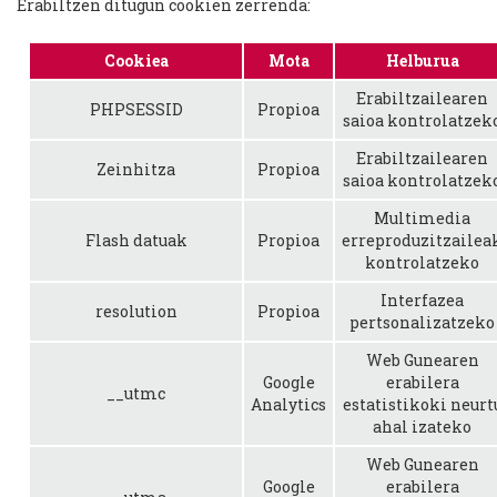
Erabiltzen ditugun cookien zerrenda:
Cookiea
Mota
Helburua
Erabiltzailearen
PHPSESSID
Propioa
saioa kontrolatzek
Erabiltzailearen
Zeinhitza
Propioa
saioa kontrolatzek
Multimedia
Flash datuak
Propioa
erreproduzitzailea
kontrolatzeko
Interfazea
resolution
Propioa
pertsonalizatzeko
Web Gunearen
Google
erabilera
__utmc
Analytics
estatistikoki neurt
ahal izateko
Web Gunearen
Google
erabilera