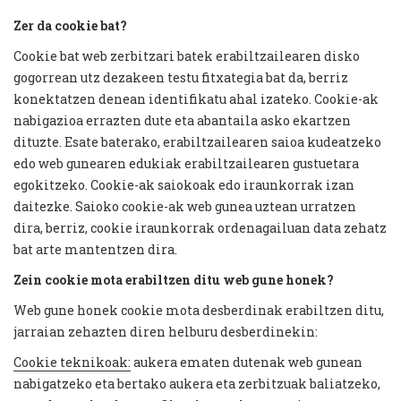
Zer da cookie bat?
Cookie bat web zerbitzari batek erabiltzailearen disko
gogorrean utz dezakeen testu fitxategia bat da, berriz
konektatzen denean identifikatu ahal izateko. Cookie-ak
nabigazioa errazten dute eta abantaila asko ekartzen
dituzte. Esate baterako, erabiltzailearen saioa kudeatzeko
edo web gunearen edukiak erabiltzailearen gustuetara
egokitzeko. Cookie-ak saiokoak edo iraunkorrak izan
daitezke. Saioko cookie-ak web gunea uztean urratzen
dira, berriz, cookie iraunkorrak ordenagailuan data zehatz
bat arte mantentzen dira.
Zein cookie mota erabiltzen ditu web gune honek?
Web gune honek cookie mota desberdinak erabiltzen ditu,
jarraian zehazten diren helburu desberdinekin:
Cookie teknikoak:
aukera ematen dutenak web gunean
nabigatzeko eta bertako aukera eta zerbitzuak baliatzeko,