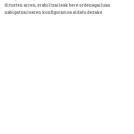
dituzten arren, erabiltzaileak bere ordenagailuan
nabigatzailearen konfigurazioa aldatu dezake.
Erabiltzaileak aukera du cookie-ak baimentzeko,
blokeatzeko edo ezabatzeko. Lagungarri gisa, hemen
erakusten dugu nola konfiguratu daitezkeen cookie-ak
nabigatzaile desberdinetan.
Google Chrome:
Ezarpena. Aukera aurreratuak.
Pribatutasuna. Cookieak.
Internet Explorer:
Tresnak. Internet Aukerak.
Pribatutasuna. Aurreratua.
Firefox:
Lehentasunak. Pribatutasuna.
Safari:
Lehentasunak. Pribatutasuna.