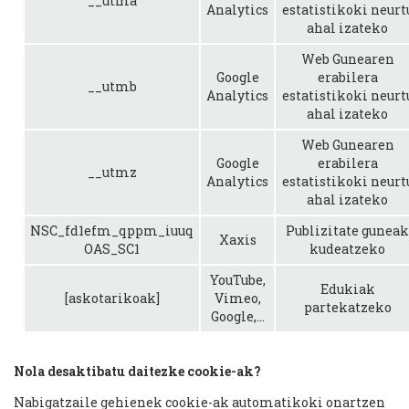
__utma
Analytics
estatistikoki neurt
ahal izateko
Web Gunearen
Google
erabilera
__utmb
Analytics
estatistikoki neurt
ahal izateko
Web Gunearen
Google
erabilera
__utmz
Analytics
estatistikoki neurt
ahal izateko
NSC_fd1efm_qppm_iuuq
Publizitate guneak
Xaxis
OAS_SC1
kudeatzeko
YouTube,
Edukiak
[askotarikoak]
Vimeo,
partekatzeko
Google,...
Nola desaktibatu daitezke cookie-ak?
Nabigatzaile gehienek cookie-ak automatikoki onartzen