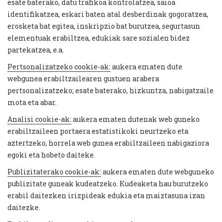
esate baterako, datu trafikoa kontrolatzea, saioa
identifikatzea, eskari baten atal desberdinak gogoratzea,
erosketa bat egitea, inskripzio bat burutzea, segurtasun
elementuak erabiltzea, edukiak sare sozialen bidez
partekatzea, e.a.
Pertsonalizatzeko cookie-ak:
aukera ematen dute
webgunea erabiltzailearen gustuen arabera
pertsonalizatzeko; esate baterako, hizkuntza, nabigatzaile
mota eta abar.
Analisi cookie-ak:
aukera ematen dutenak web guneko
erabiltzaileen portaera estatistikoki neurtzeko eta
aztertzeko, horrela web gunea erabiltzaileen nabigaziora
egoki eta hobeto daiteke.
Publizitaterako cookie-ak:
aukera ematen dute webguneko
publizitate guneak kudeatzeko. Kudeaketa hau burutzeko
erabil daitezken irizpideak edukia eta maiztasuna izan
daitezke.